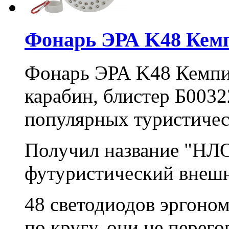
Фонарь ЭРА K48 Кем
Фонарь ЭРА K48 Кемп
карабин, блистер Б003
популярных туристичес
Получил название "НЛО
футуристический внешн
48 светодиодов эргоно
по кругу, они не перего