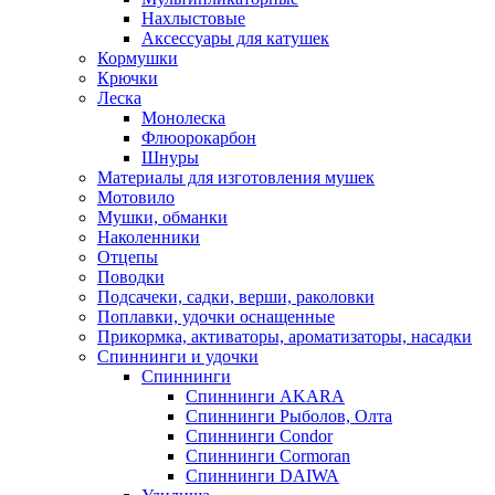
Нахлыстовые
Аксессуары для катушек
Кормушки
Крючки
Леска
Монолеска
Флюорокарбон
Шнуры
Материалы для изготовления мушек
Мотовило
Мушки, обманки
Наколенники
Отцепы
Поводки
Подсачеки, садки, верши, раколовки
Поплавки, удочки оснащенные
Прикормка, активаторы, ароматизаторы, насадки
Спиннинги и удочки
Спиннинги
Спиннинги AKARA
Спиннинги Рыболов, Олта
Спиннинги Condor
Спиннинги Cormoran
Спиннинги DAIWA