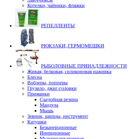
Котелки, чайники, фляжки
РЕПЕЛЛЕНТЫ
РЮКЗАКИ, ГЕРМОМЕШКИ
РЫБОЛОВНЫЕ ПРИНАДЛЕЖНОСТИ
Живая, белковая, силиконовая наживка
Блесна
Воблеры, попперы
Грузило, джиг-головки
Приманки
Съедобная резина
Мандула
Мышь
Зевник, щипцы, инструмент
Катушки
Безынерционные
Инерционные
Мультипликаторные