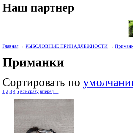
Наш партнер
Главная
→
РЫБОЛОВНЫЕ ПРИНАДЛЕЖНОСТИ
→
Приман
Приманки
Сортировать по
умолчан
1
2
3
4
5
все сразу
вперед→